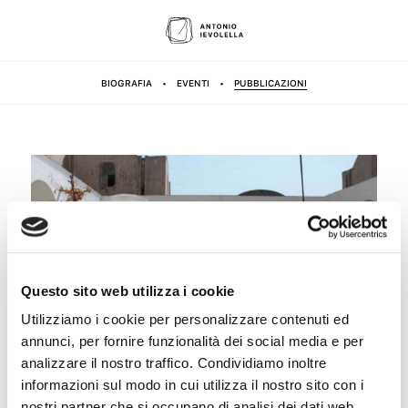
BIOGRAFIA
•
EVENTI
•
PUBBLICAZIONI
Questo sito web utilizza i cookie
Utilizziamo i cookie per personalizzare contenuti ed
annunci, per fornire funzionalità dei social media e per
CAPRI, CERTOSA DI SAN GIACOMO DAL
analizzare il nostro traffico. Condividiamo inoltre
10 OTTOBRE AL 30 NOVEMBRE MOSTRA
informazioni sul modo in cui utilizza il nostro sito con i
nostri partner che si occupano di analisi dei dati web,